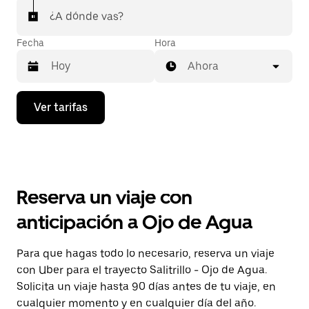
¿A dónde vas?
Fecha
Hora
Ahora
Presiona
Ver tarifas
la
flecha
hacia
abajo
para
interactuar
con
Reserva un viaje con
el
calendario
anticipación a Ojo de Agua
y
selecciona
una
Para que hagas todo lo necesario, reserva un viaje
fecha.
con Uber para el trayecto Salitrillo - Ojo de Agua.
Presiona
la
Solicita un viaje hasta 90 días antes de tu viaje, en
tecla Esc
cualquier momento y en cualquier día del año.