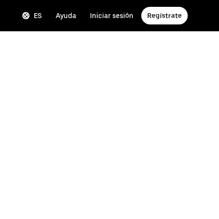
ES
Ayuda
Iniciar sesión
Regístrate