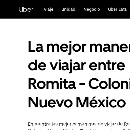
Saltar
al
Uber
Viaje
unidad
Negocio
Uber Eats
contenido
principal
La mejor mane
de viajar entre
Romita - Colon
Nuevo México
Encuentra las mejores maneras de viajar de Ro