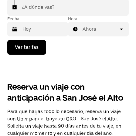
¿A dónde vas?
Fecha
Hora
Ahora
Presiona
Ver tarifas
la
flecha
hacia
abajo
para
interactuar
con
Reserva un viaje con
el
calendario
anticipación a San José el Alto
y
selecciona
una
Para que hagas todo lo necesario, reserva un viaje
fecha.
con Uber para el trayecto QRO - San José el Alto.
Presiona
la
Solicita un viaje hasta 90 días antes de tu viaje, en
tecla Esc
cualquier momento y en cualquier día del año.