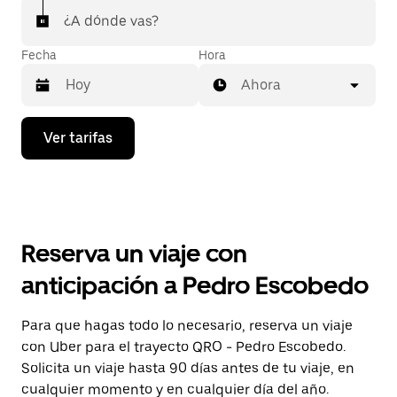
¿A dónde vas?
Fecha
Hora
Ahora
Presiona
Ver tarifas
la
flecha
hacia
abajo
para
interactuar
con
Reserva un viaje con
el
calendario
anticipación a Pedro Escobedo
y
selecciona
una
Para que hagas todo lo necesario, reserva un viaje
fecha.
con Uber para el trayecto QRO - Pedro Escobedo.
Presiona
la
Solicita un viaje hasta 90 días antes de tu viaje, en
tecla Esc
cualquier momento y en cualquier día del año.