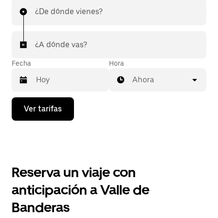
¿De dónde vienes?
¿A dónde vas?
Fecha
Hora
Ahora
Presiona
Ver tarifas
la
flecha
hacia
abajo
para
interactuar
con
Reserva un viaje con
el
calendario
anticipación a Valle de
y
selecciona
Banderas
una
fecha.