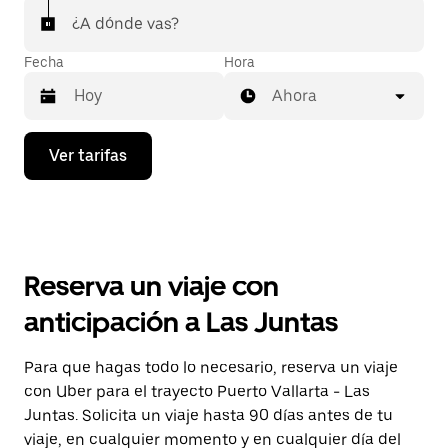
¿A dónde vas?
Fecha
Hora
Ahora
Presiona
Ver tarifas
la
flecha
hacia
abajo
para
interactuar
con
Reserva un viaje con
el
calendario
anticipación a Las Juntas
y
selecciona
una
Para que hagas todo lo necesario, reserva un viaje
fecha.
con Uber para el trayecto Puerto Vallarta - Las
Presiona
la
Juntas. Solicita un viaje hasta 90 días antes de tu
tecla Esc
viaje, en cualquier momento y en cualquier día del