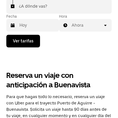
¿A dónde vas?
Fecha
Hora
Ahora
Presiona
Ver tarifas
la
flecha
hacia
abajo
para
interactuar
con
Reserva un viaje con
el
calendario
anticipación a Buenavista
y
selecciona
una
Para que hagas todo lo necesario, reserva un viaje
fecha.
con Uber para el trayecto Puerto de Aguirre -
Presiona
la
Buenavista. Solicita un viaje hasta 90 días antes de
tecla Esc
tu viaje, en cualquier momento y en cualquier día del