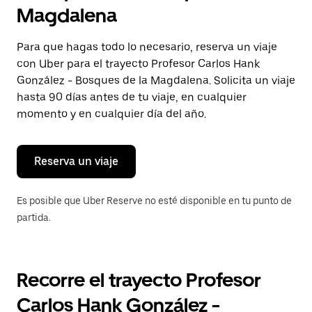
selecciona
Magdalena
una
fecha.
Presiona
Para que hagas todo lo necesario, reserva un viaje
la
con Uber para el trayecto Profesor Carlos Hank
tecla Esc
para
González - Bosques de la Magdalena. Solicita un viaje
cerrar
hasta 90 días antes de tu viaje, en cualquier
el
momento y en cualquier día del año.
calendario.
Reserva un viaje
Es posible que Uber Reserve no esté disponible en tu punto de
partida.
Recorre el trayecto Profesor
Carlos Hank González -