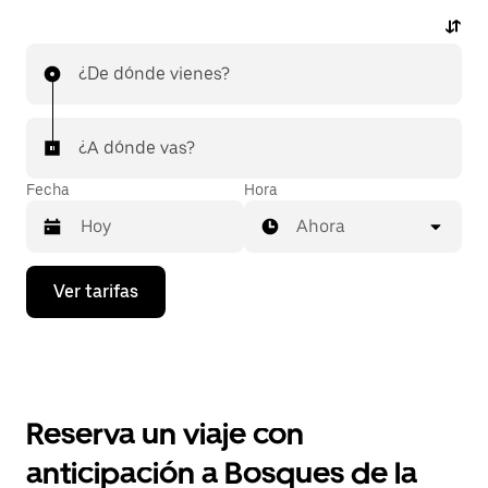
¿De dónde vienes?
¿A dónde vas?
Fecha
Hora
Ahora
Presiona
Ver tarifas
la
flecha
hacia
abajo
para
interactuar
con
Reserva un viaje con
el
calendario
anticipación a Bosques de la
y