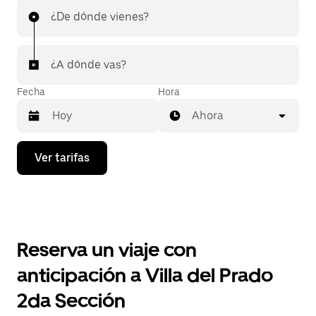
¿De dónde vienes?
¿A dónde vas?
Fecha
Hora
Ahora
Presiona
Ver tarifas
la
flecha
hacia
abajo
para
interactuar
con
Reserva un viaje con
el
calendario
anticipación a Villa del Prado
y
selecciona
2da Sección
una
fecha.