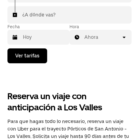
¿A dónde vas?
Fecha
Hora
Ahora
Presiona
Ver tarifas
la
flecha
hacia
abajo
para
interactuar
con
Reserva un viaje con
el
calendario
anticipación a Los Valles
y
selecciona
una
Para que hagas todo lo necesario, reserva un viaje
fecha.
con Uber para el trayecto Pórticos de San Antonio -
Presiona
la
Los Valles. Solicita un viaje hasta 90 días antes de tu