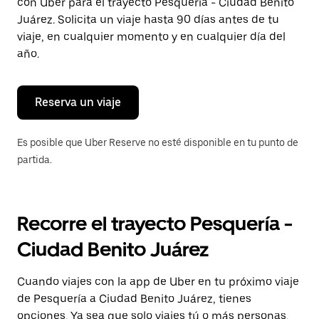
con Uber para el trayecto Pesquería - Ciudad Benito
tecla Esc
para
Juárez. Solicita un viaje hasta 90 días antes de tu
cerrar
viaje, en cualquier momento y en cualquier día del
el
año.
calendario.
Reserva un viaje
Es posible que Uber Reserve no esté disponible en tu punto de
partida.
Recorre el trayecto Pesquería -
Ciudad Benito Juárez
Cuando viajes con la app de Uber en tu próximo viaje
de Pesquería a Ciudad Benito Juárez, tienes
opciones. Ya sea que solo viajes tú o más personas,