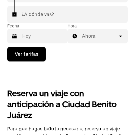
¿A dónde vas?
Fecha
Hora
Ahora
Presiona
Ver tarifas
la
flecha
hacia
abajo
para
interactuar
con
Reserva un viaje con
el
calendario
anticipación a Ciudad Benito
y
selecciona
Juárez
una
fecha.
Presiona
Para que hagas todo lo necesario, reserva un viaje
la