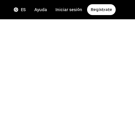
ES
Ayuda
Iniciar sesión
Regístrate