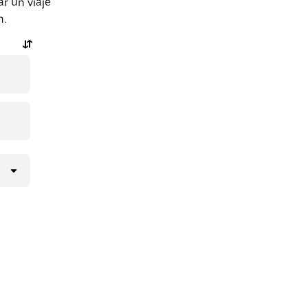
r un viaje
n.