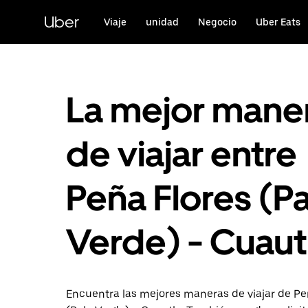
Saltar
al
Uber
Viaje
unidad
Negocio
Uber Eats
contenido
principal
La mejor mane
de viajar entre
Peña Flores (P
Verde) - Cuaut
Encuentra las mejores maneras de viajar de Pe