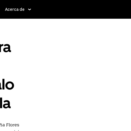
Acerca de
ra
alo
la
ña Flores