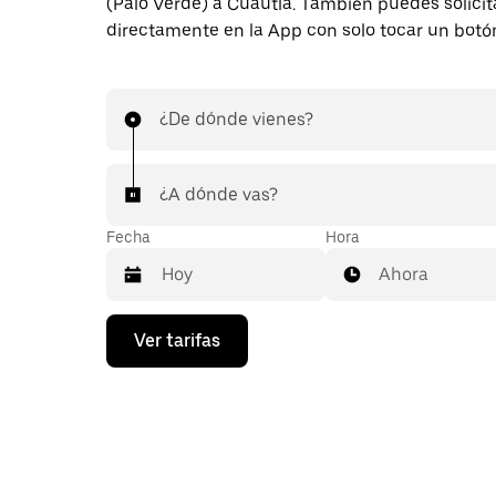
(Palo Verde) a Cuautla. También puedes solicita
directamente en la App con solo tocar un botó
¿De dónde vienes?
¿A dónde vas?
Fecha
Hora
Ahora
Presiona
Ver tarifas
la
flecha
hacia
abajo
para
interactuar
con
el