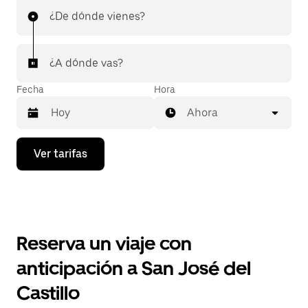
¿De dónde vienes?
¿A dónde vas?
Fecha
Hora
Ahora
Presiona
Ver tarifas
la
flecha
hacia
abajo
para
interactuar
con
Reserva un viaje con
el
calendario
anticipación a San José del
y
selecciona
Castillo
una
fecha.