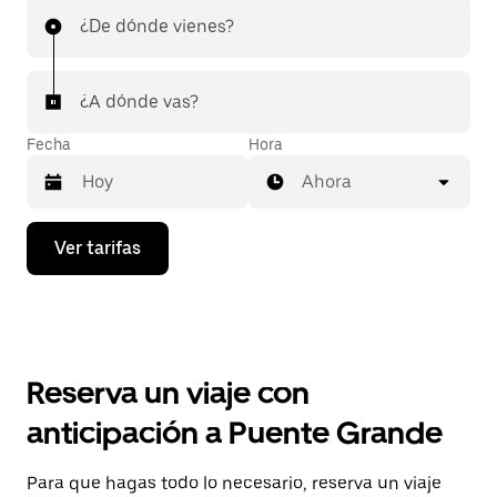
¿De dónde vienes?
¿A dónde vas?
Fecha
Hora
Ahora
Presiona
Ver tarifas
la
flecha
hacia
abajo
para
interactuar
con
Reserva un viaje con
el
calendario
anticipación a Puente Grande
y
selecciona
una
Para que hagas todo lo necesario, reserva un viaje
fecha.