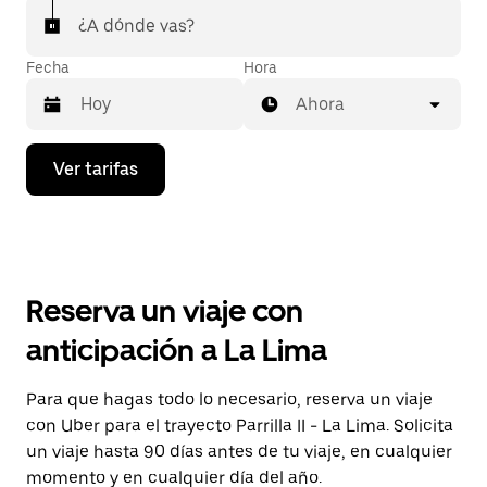
¿A dónde vas?
Fecha
Hora
Ahora
Presiona
Ver tarifas
la
flecha
hacia
abajo
para
interactuar
con
Reserva un viaje con
el
calendario
anticipación a La Lima
y
selecciona
una
Para que hagas todo lo necesario, reserva un viaje
fecha.
con Uber para el trayecto Parrilla II - La Lima. Solicita
Presiona
la
un viaje hasta 90 días antes de tu viaje, en cualquier
tecla Esc
momento y en cualquier día del año.