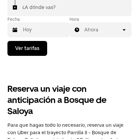
¿A dónde vas?
Fecha
Hora
Ahora
Presiona
Ver tarifas
la
flecha
hacia
abajo
para
interactuar
con
Reserva un viaje con
el
calendario
anticipación a Bosque de
y
selecciona
Saloya
una
fecha.
Presiona
Para que hagas todo lo necesario, reserva un viaje
la
con Uber para el trayecto Parrilla II - Bosque de
tecla Esc