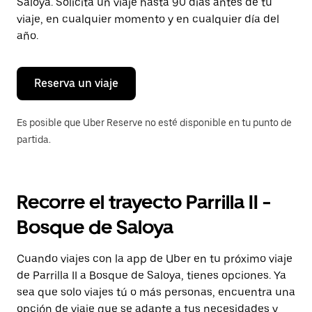
para
Saloya. Solicita un viaje hasta 90 días antes de tu
cerrar
viaje, en cualquier momento y en cualquier día del
el
año.
calendario.
Reserva un viaje
Es posible que Uber Reserve no esté disponible en tu punto de
partida.
Recorre el trayecto Parrilla II -
Bosque de Saloya
Cuando viajes con la app de Uber en tu próximo viaje
de Parrilla II a Bosque de Saloya, tienes opciones. Ya
sea que solo viajes tú o más personas, encuentra una
opción de viaje que se adapte a tus necesidades y