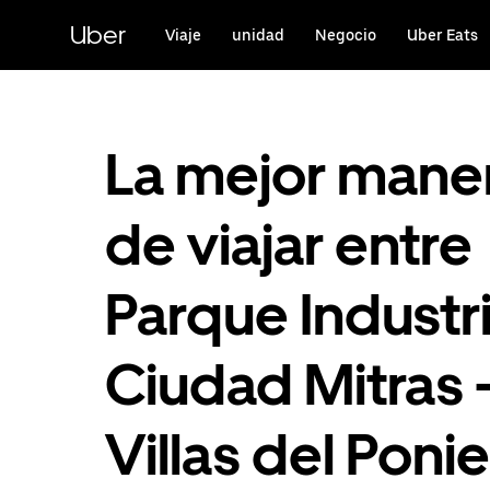
Saltar
al
Uber
Viaje
unidad
Negocio
Uber Eats
contenido
principal
La mejor mane
de viajar entre
Parque Industri
Ciudad Mitras 
Villas del Poni