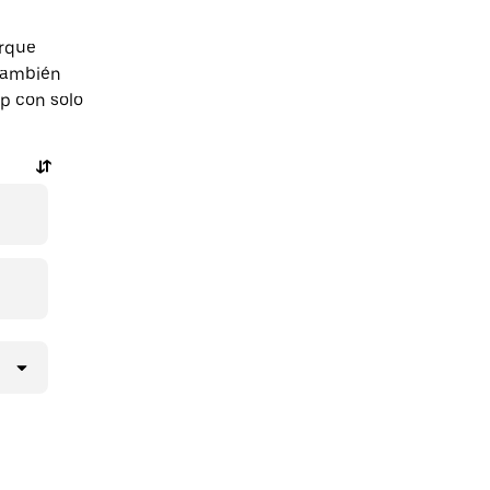
arque
 También
pp con solo