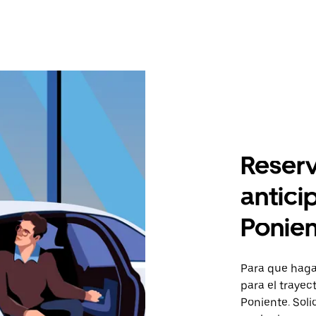
Reserv
anticip
Ponie
Para que hagas
para el trayec
Poniente. Soli