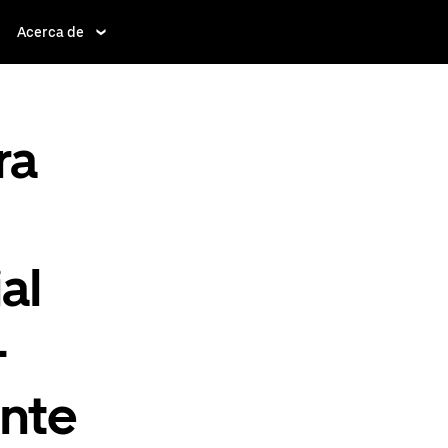
Acerca de
ra
al
-
ente