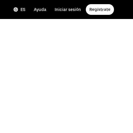
ES
Ayuda
Iniciar sesión
Regístrate