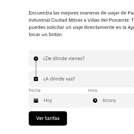
Encuentra las mejores maneras de viajar de P
Industrial Ciudad Mitras a Villas del Poniente.
puedes solicitar un viaje directamente en la A
tocar un botón.
¿De dónde vienes?
¿A dónde vas?
Fecha
Hora
Ahora
Presiona
Ver tarifas
la
flecha
hacia