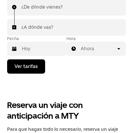
¿De dónde vienes?
¿A dónde vas?
Fecha
Hora
Ahora
Presiona
Ver tarifas
la
flecha
hacia
abajo
para
interactuar
con
Reserva un viaje con
el
calendario
anticipación a MTY
y
selecciona
una
Para que hagas todo lo necesario, reserva un viaje
fecha.