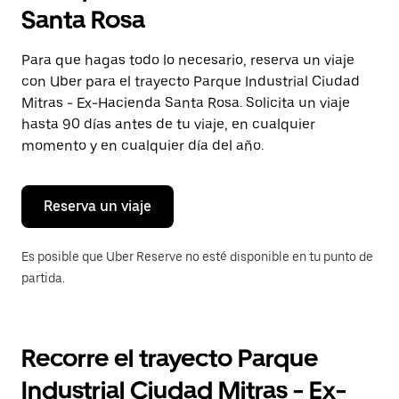
selecciona
Santa Rosa
una
fecha.
Presiona
Para que hagas todo lo necesario, reserva un viaje
la
con Uber para el trayecto Parque Industrial Ciudad
tecla Esc
para
Mitras - Ex-Hacienda Santa Rosa. Solicita un viaje
cerrar
hasta 90 días antes de tu viaje, en cualquier
el
momento y en cualquier día del año.
calendario.
Reserva un viaje
Es posible que Uber Reserve no esté disponible en tu punto de
partida.
Recorre el trayecto Parque
Industrial Ciudad Mitras - Ex-