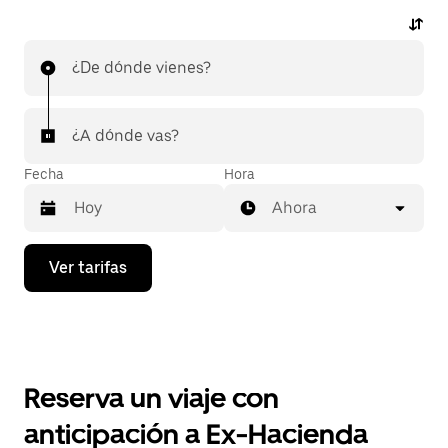
¿De dónde vienes?
¿A dónde vas?
Fecha
Hora
Ahora
Presiona
Ver tarifas
la
flecha
hacia
abajo
para
interactuar
con
Reserva un viaje con
el
calendario
anticipación a Ex-Hacienda
y