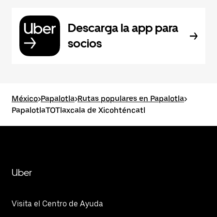
Descarga la app para
socios
México
>
Papalotla
>
Rutas populares en Papalotla
>
PapalotlaTOTlaxcala de Xicohténcatl
Uber
Visita el Centro de Ayuda