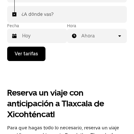
¿A dónde vas?
Fecha
Hora
Ahora
Presiona
Ver tarifas
la
flecha
hacia
abajo
para
interactuar
con
Reserva un viaje con
el
calendario
anticipación a Tlaxcala de
y
selecciona
Xicohténcatl
una
fecha.
Presiona
Para que hagas todo lo necesario, reserva un viaje
la