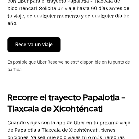
con Uber para el trayecto Papalotla - Tlaxcala de
tecla Esc
para
Xicohténcatl. Solicita un viaje hasta 90 días antes de
cerrar
tu viaje, en cualquier momento y en cualquier día del
el
año.
calendario.
Reserva un viaje
Es posible que Uber Reserve no esté disponible en tu punto de
partida.
Recorre el trayecto Papalotla -
Tlaxcala de Xicohténcatl
Cuando viajes con la app de Uber en tu próximo viaje
de Papalotla a Tlaxcala de Xicohténcatl, tienes
opciones. Ya sea que solo viajes tú o más personas,