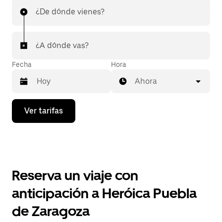
¿De dónde vienes?
¿A dónde vas?
Fecha
Hora
Ahora
Presiona
Ver tarifas
la
flecha
hacia
abajo
para
interactuar
con
Reserva un viaje con
el
calendario
anticipación a Heróica Puebla
y
selecciona
de Zaragoza
una
fecha.