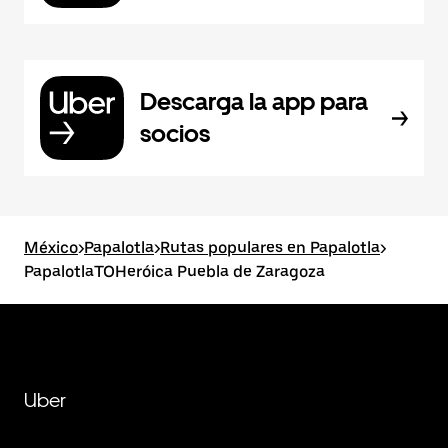
Descarga la app para
socios
México
>
Papalotla
>
Rutas populares en Papalotla
>
PapalotlaTOHeróica Puebla de Zaragoza
Uber