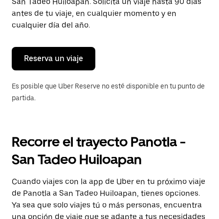
para
San Tadeo Huiloapan. Solicita un viaje hasta 90 días
cerrar
antes de tu viaje, en cualquier momento y en
el
cualquier día del año.
calendario.
Reserva un viaje
Es posible que Uber Reserve no esté disponible en tu punto de
partida.
Recorre el trayecto Panotla -
San Tadeo Huiloapan
Cuando viajes con la app de Uber en tu próximo viaje
de Panotla a San Tadeo Huiloapan, tienes opciones.
Ya sea que solo viajes tú o más personas, encuentra
una opción de viaje que se adapte a tus necesidades