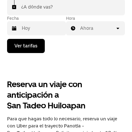
¿A dónde vas?
Fecha
Hora
Ahora
Presiona
Ver tarifas
la
flecha
hacia
abajo
para
interactuar
con
Reserva un viaje con
el
calendario
anticipación a
y
selecciona
San Tadeo Huiloapan
una
fecha.
Presiona
Para que hagas todo lo necesario, reserva un viaje
la
con Uber para el trayecto Panotla -
tecla Esc