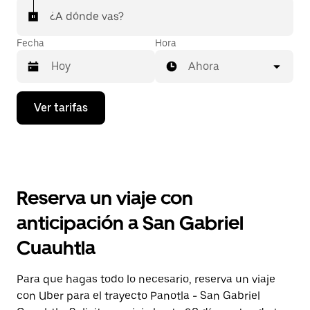
¿A dónde vas?
Fecha
Hora
Ahora
Presiona
Ver tarifas
la
flecha
hacia
abajo
para
interactuar
con
Reserva un viaje con
el
calendario
anticipación a San Gabriel
y
selecciona
Cuauhtla
una
fecha.
Presiona
Para que hagas todo lo necesario, reserva un viaje
la
con Uber para el trayecto Panotla - San Gabriel
tecla Esc