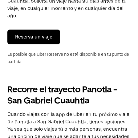
para
Cuauhtla. Solicita un viaje hasta 90 días antes de tu
cerrar
viaje, en cualquier momento y en cualquier día del
el
año.
calendario.
Reserva un viaje
Es posible que Uber Reserve no esté disponible en tu punto de
partida.
Recorre el trayecto Panotla -
San Gabriel Cuauhtla
Cuando viajes con la app de Uber en tu próximo viaje
de Panotla a San Gabriel Cuauhtla, tienes opciones.
Ya sea que solo viajes tú o más personas, encuentra
una opción de viaje que se adapte a tus necesidades