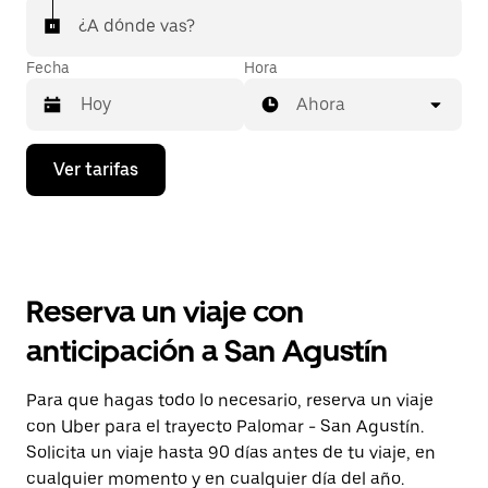
¿A dónde vas?
Fecha
Hora
Ahora
Presiona
Ver tarifas
la
flecha
hacia
abajo
para
interactuar
con
Reserva un viaje con
el
calendario
anticipación a San Agustín
y
selecciona
una
Para que hagas todo lo necesario, reserva un viaje
fecha.
con Uber para el trayecto Palomar - San Agustín.
Presiona
la
Solicita un viaje hasta 90 días antes de tu viaje, en
tecla Esc
cualquier momento y en cualquier día del año.