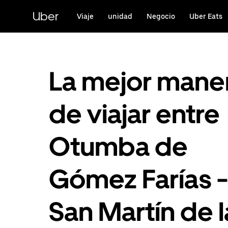
Saltar
al
Uber
Viaje
unidad
Negocio
Uber Eats
contenido
principal
La mejor mane
de viajar entre
Otumba de
Gómez Farías -
San Martín de l