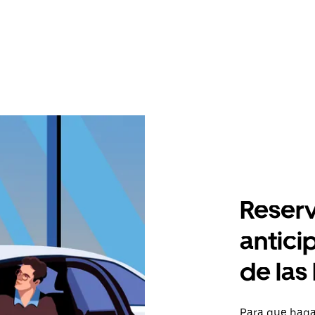
Reserv
antici
de las
Para que hagas