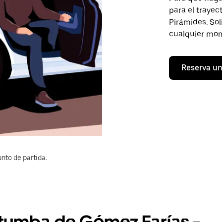
para el traye
Pirámides. Sol
cualquier mom
Reserva un
nto de partida.
Otumba de Gómez Farías -