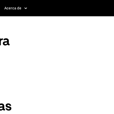
Acerca de
ra
as