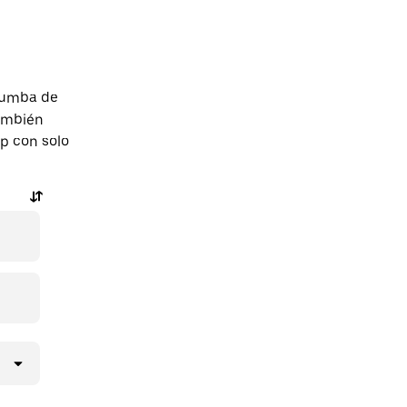
tumba de
También
pp con solo