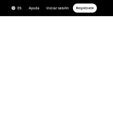
ES
Ayuda
Iniciar sesión
Regístrate