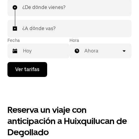
¿De dónde vienes?
¿A dónde vas?
Fecha
Hora
Ahora
Presiona
Ver tarifas
la
flecha
hacia
abajo
para
interactuar
con
Reserva un viaje con
el
calendario
anticipación a Huixquilucan de
y
selecciona
Degollado
una
fecha.