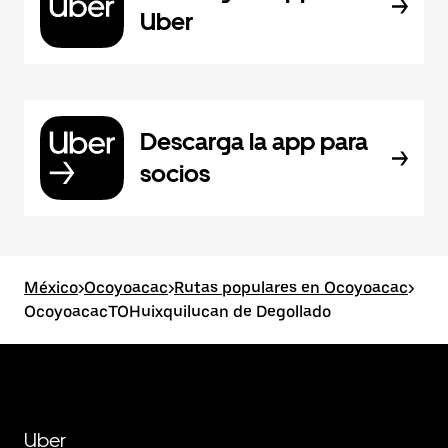
Uber
Descarga la app para
socios
México
>
Ocoyoacac
>
Rutas populares en Ocoyoacac
>
OcoyoacacTOHuixquilucan de Degollado
Uber