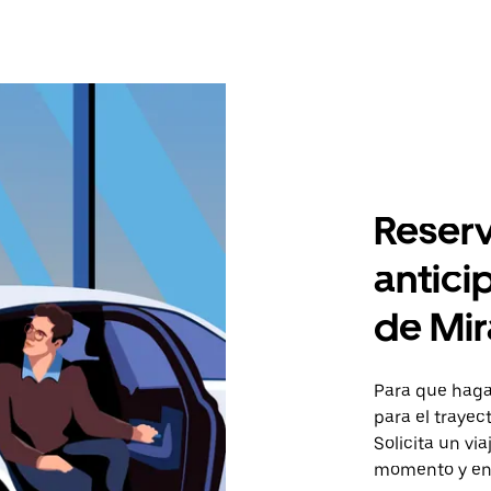
Reserv
antici
de Mir
Para que hagas
para el traye
Solicita un vi
momento y en 