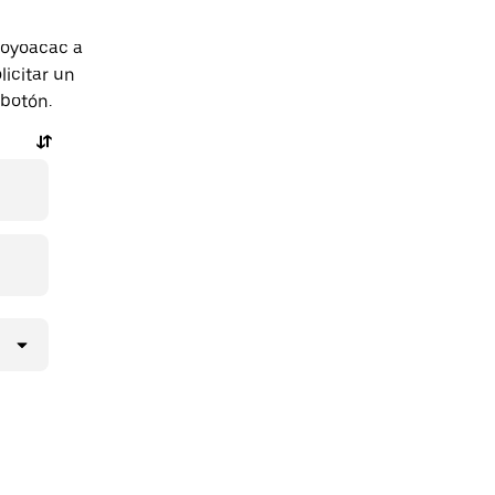
coyoacac a
icitar un
 botón.