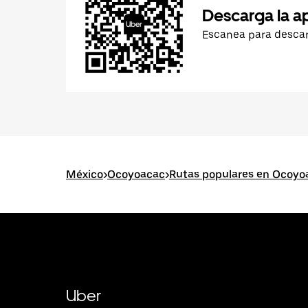
Descarga la a
Escanea para desca
México
>
Ocoyoacac
>
Rutas populares en Ocoyo
Uber