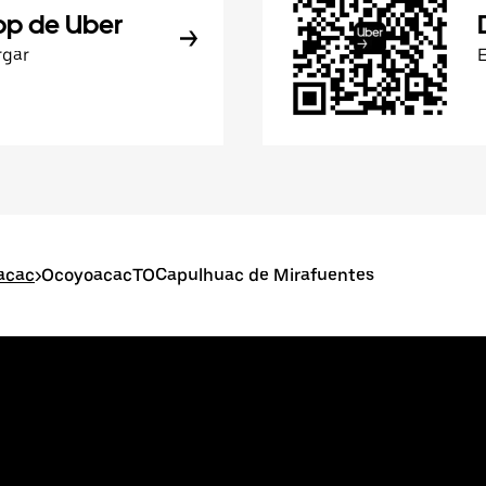
pp de Uber
rgar
acac
>
OcoyoacacTOCapulhuac de Mirafuentes