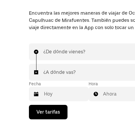
Encuentra las mejores maneras de viajar de O
Capulhuac de Mirafuentes. También puedes sol
viaje directamente en la App con solo tocar un
¿De dónde vienes?
¿A dónde vas?
Fecha
Hora
Ahora
Presiona
Ver tarifas
la
flecha
hacia
abajo