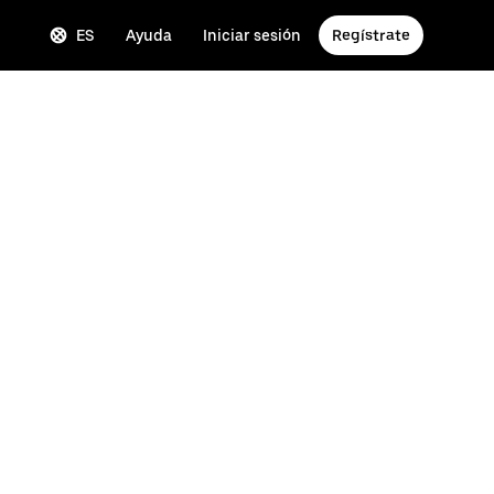
ES
Ayuda
Iniciar sesión
Regístrate