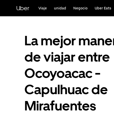
Saltar
al
Uber
Viaje
unidad
Negocio
Uber Eats
contenido
principal
La mejor mane
de viajar entre
Ocoyoacac -
Capulhuac de
Mirafuentes