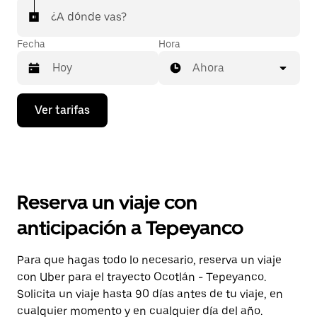
¿A dónde vas?
Fecha
Hora
Ahora
Presiona
Ver tarifas
la
flecha
hacia
abajo
para
interactuar
con
Reserva un viaje con
el
calendario
anticipación a Tepeyanco
y
selecciona
una
Para que hagas todo lo necesario, reserva un viaje
fecha.
con Uber para el trayecto Ocotlán - Tepeyanco.
Presiona
la
Solicita un viaje hasta 90 días antes de tu viaje, en
tecla Esc
cualquier momento y en cualquier día del año.