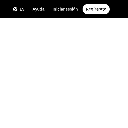
ES
Ayuda
Iniciar sesión
Regístrate