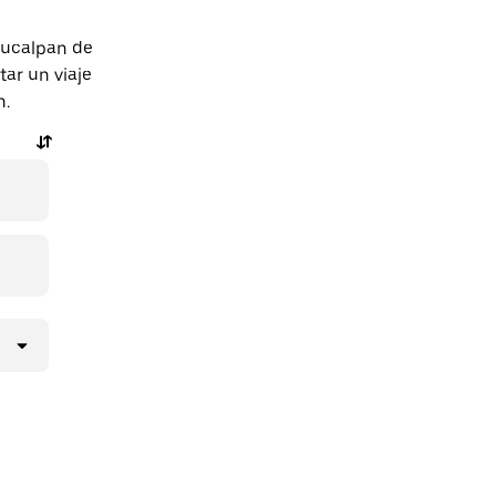
aucalpan de
ar un viaje
n.