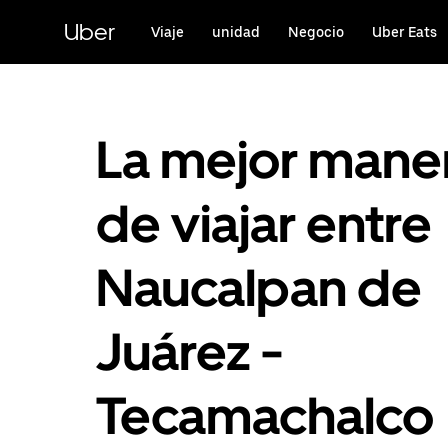
Saltar
al
Uber
Viaje
unidad
Negocio
Uber Eats
contenido
principal
La mejor mane
de viajar entre
Naucalpan de
Juárez -
Tecamachalco