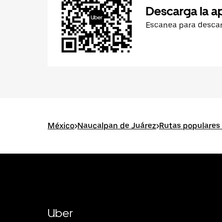
Descarga la a
Escanea para desca
México
>
Naucalpan de Juárez
>
Rutas populares
Uber