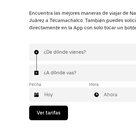
Encuentra las mejores maneras de viajar de N
Juárez a Tecamachalco. También puedes solicit
directamente en la App con solo tocar un botó
¿De dónde vienes?
¿A dónde vas?
Fecha
Hora
Ahora
Presiona
Ver tarifas
la
flecha
hacia
abajo