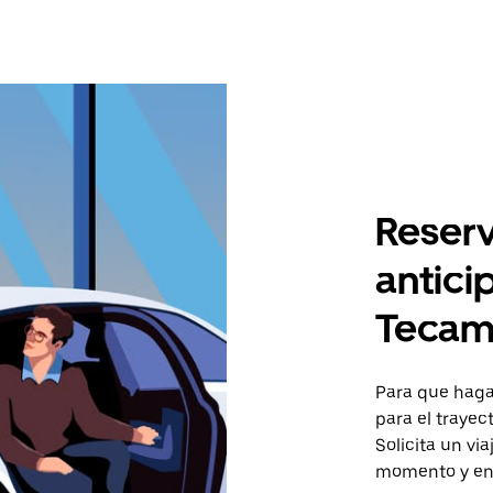
Reserv
antici
Tecam
Para que hagas
para el traye
Solicita un vi
momento y en 