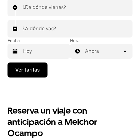
¿De dónde vienes?
¿A dónde vas?
Fecha
Hora
Ahora
Presiona
Ver tarifas
la
flecha
hacia
abajo
para
interactuar
con
Reserva un viaje con
el
calendario
anticipación a Melchor
y
selecciona
Ocampo
una
fecha.