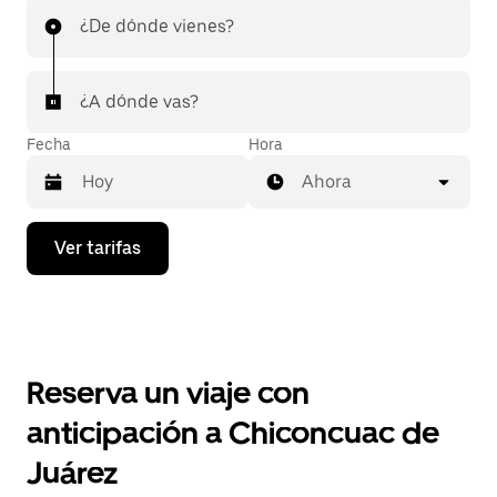
¿De dónde vienes?
¿A dónde vas?
Fecha
Hora
Ahora
Presiona
Ver tarifas
la
flecha
hacia
abajo
para
interactuar
con
Reserva un viaje con
el
calendario
anticipación a Chiconcuac de
y
selecciona
Juárez
una
fecha.