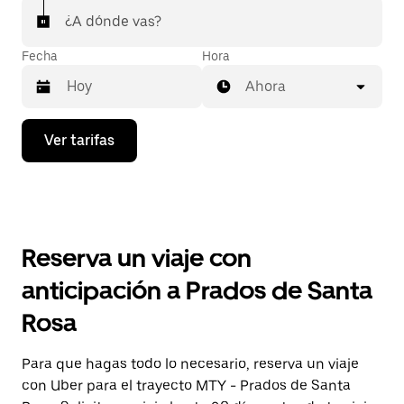
¿A dónde vas?
Fecha
Hora
Ahora
Presiona
Ver tarifas
la
flecha
hacia
abajo
para
interactuar
con
Reserva un viaje con
el
calendario
anticipación a Prados de Santa
y
selecciona
Rosa
una
fecha.
Presiona
Para que hagas todo lo necesario, reserva un viaje
la
con Uber para el trayecto MTY - Prados de Santa
tecla Esc