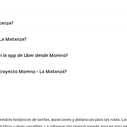
tanza?
 La Matanza?
en la app de Uber desde Moreno?
 trayecto Moreno - La Matanza?
ios históricos de tarifas, duraciones y distancias para las rutas. Las
ráfico y otras variables. La información proporcionada aquí es solo pa