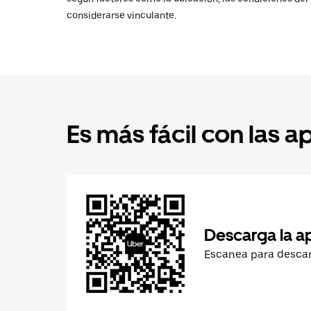
considerarse vinculante.
Es más fácil con las a
Descarga la a
Escanea para desca