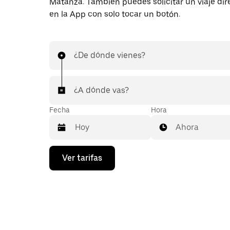
Matanza. También puedes solicitar un viaje di
en la App con solo tocar un botón.
¿De dónde vienes?
¿A dónde vas?
Fecha
Hora
Ahora
Presiona
Ver tarifas
la
flecha
hacia
abajo
para
interactuar
con
el