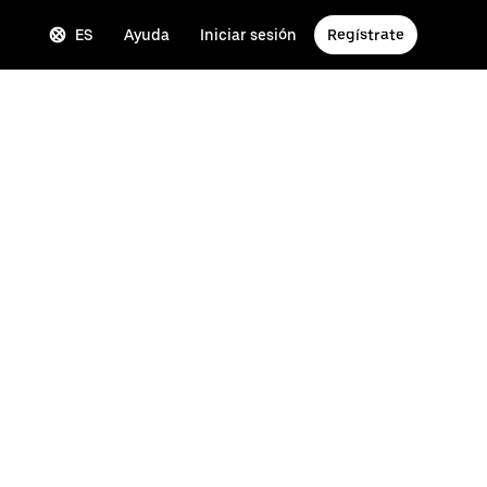
ES
Ayuda
Iniciar sesión
Regístrate