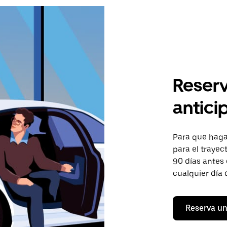
Reserv
antici
Para que hagas
para el trayec
90 días antes 
cualquier día 
Reserva un