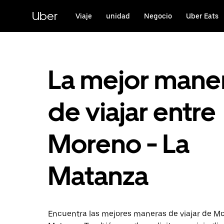
Saltar
al
Uber
Viaje
unidad
Negocio
Uber Eats
contenido
principal
La mejor mane
de viajar entre
Moreno - La
Matanza
Encuentra las mejores maneras de viajar de M