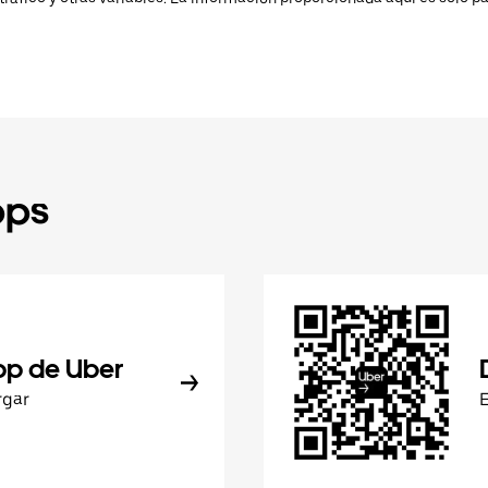
pps
pp de Uber
rgar