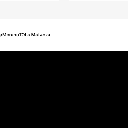
o
>
MorenoTOLa Matanza