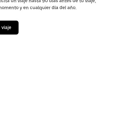
icita un viaje hasta 90 días antes de tu viaje,
momento y en cualquier día del año.
 viaje