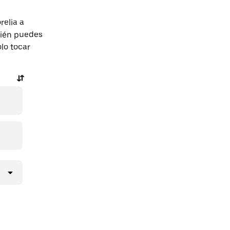
relia a
bién puedes
olo tocar