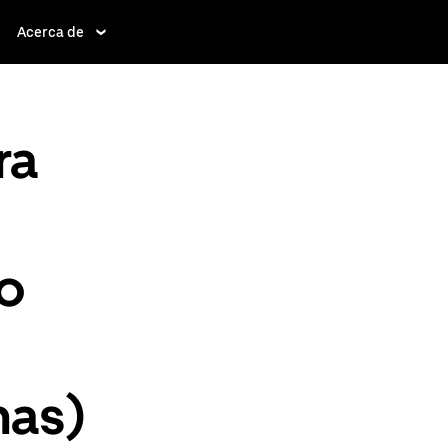
Acerca de
ra
to
nas)