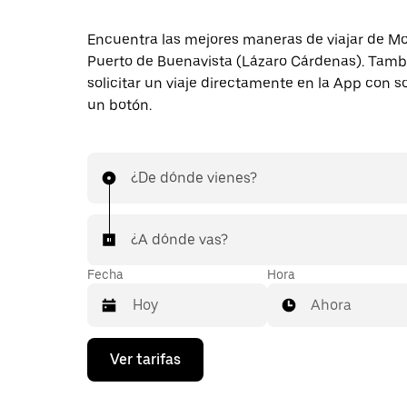
Encuentra las mejores maneras de viajar de Mo
Puerto de Buenavista (Lázaro Cárdenas). Tam
solicitar un viaje directamente en la App con s
un botón.
¿De dónde vienes?
¿A dónde vas?
Fecha
Hora
Ahora
Presiona
Ver tarifas
la
flecha
hacia