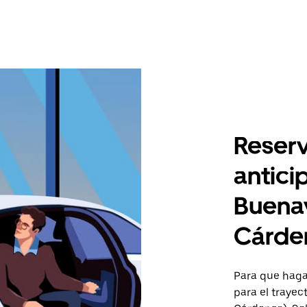
Reserv
antici
Buenav
Cárde
Para que hagas
para el trayec