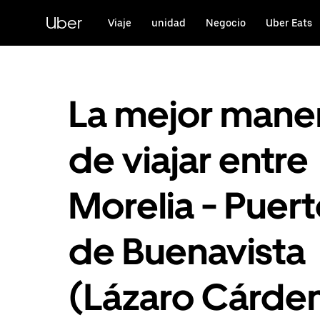
Saltar
al
Uber
Viaje
unidad
Negocio
Uber Eats
contenido
principal
La mejor mane
de viajar entre
Morelia - Puer
de Buenavista
(Lázaro Cárde