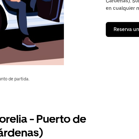
Cárdenas). Sol
en cualquier 
Reserva un
nto de partida.
orelia - Puerto de
árdenas)