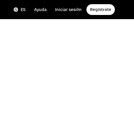
ES
Ayuda
Iniciar sesión
Regístrate