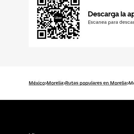
Descarga la a
Escanea para desca
México
>
Morelia
>
Rutas populares en Morelia
>
Mo