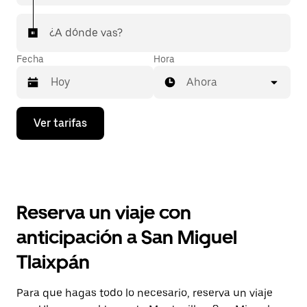
¿A dónde vas?
Fecha
Hora
Ahora
Presiona
Ver tarifas
la
flecha
hacia
abajo
para
interactuar
con
Reserva un viaje con
el
calendario
anticipación a San Miguel
y
selecciona
Tlaixpán
una
fecha.
Presiona
Para que hagas todo lo necesario, reserva un viaje
la