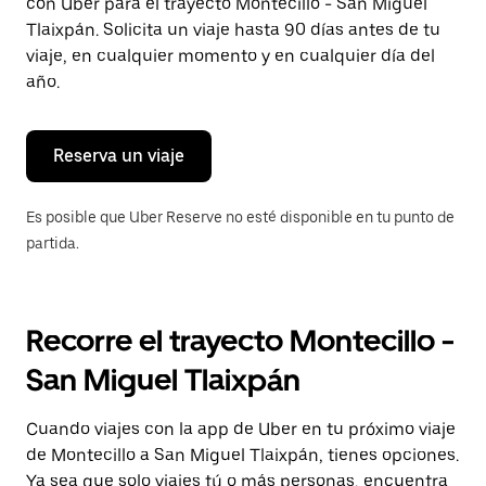
con Uber para el trayecto Montecillo - San Miguel
tecla Esc
para
Tlaixpán. Solicita un viaje hasta 90 días antes de tu
cerrar
viaje, en cualquier momento y en cualquier día del
el
año.
calendario.
Reserva un viaje
Es posible que Uber Reserve no esté disponible en tu punto de
partida.
Recorre el trayecto Montecillo -
San Miguel Tlaixpán
Cuando viajes con la app de Uber en tu próximo viaje
de Montecillo a San Miguel Tlaixpán, tienes opciones.
Ya sea que solo viajes tú o más personas, encuentra