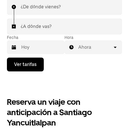
¿De dónde vienes?
¿A dónde vas?
Fecha
Hora
Ahora
Presiona
Ver tarifas
la
flecha
hacia
abajo
para
interactuar
con
Reserva un viaje con
el
calendario
anticipación a Santiago
y
selecciona
Yancuitlalpan
una
fecha.