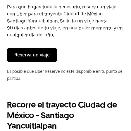
Presiona
Para que hagas todo lo necesario, reserva un viaje
la
con Uber para el trayecto Ciudad de México -
tecla Esc
para
Santiago Yancuitlalpan. Solicita un viaje hasta
cerrar
90 días antes de tu viaje, en cualquier momento y en
el
cualquier día del año.
calendario.
Reserva un viaje
Es posible que Uber Reserve no esté disponible en tu punto de
partida.
Recorre el trayecto Ciudad de
México - Santiago
Yancuitlalpan