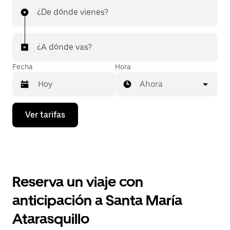
¿De dónde vienes?
¿A dónde vas?
Fecha
Hora
Ahora
Presiona
Ver tarifas
la
flecha
hacia
abajo
para
interactuar
con
Reserva un viaje con
el
calendario
anticipación a Santa María
y
selecciona
Atarasquillo
una
fecha.