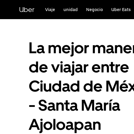
Saltar
al
Uber
Viaje
unidad
Negocio
Uber Eats
contenido
principal
La mejor mane
de viajar entre
Ciudad de Méx
- Santa María
Ajoloapan