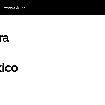
Acerca de
ra
ico