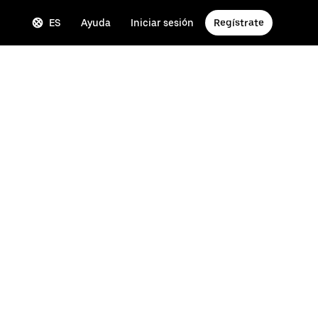
ES
Ayuda
Iniciar sesión
Regístrate