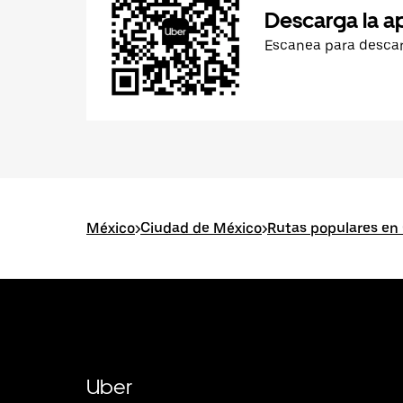
Descarga la a
Escanea para desca
México
>
Ciudad de México
>
Rutas populares en
Uber