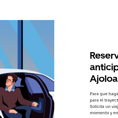
Reserv
antici
Ajolo
Para que hagas
para el trayec
Solicita un vi
momento y en 