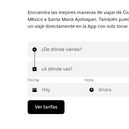
Encuentra las mejores maneras de viajar de C
México a Santa María Ajoloapan. También puede
un viaje directamente en la App con solo tocar
¿De dónde vienes?
¿A dónde vas?
Fecha
Hora
Ahora
Presiona
Ver tarifas
la
flecha
hacia
abajo