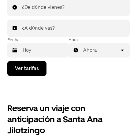
¿De dónde vienes?
¿A dónde vas?
Fecha
Hora
Ahora
Presiona
Ver tarifas
la
flecha
hacia
abajo
para
interactuar
con
Reserva un viaje con
el
calendario
anticipación a Santa Ana
y
selecciona
Jilotzingo
una
fecha.