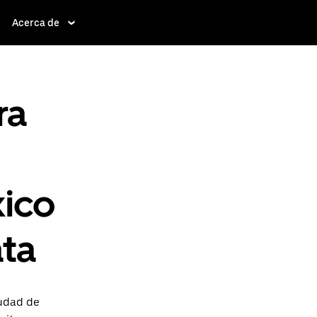
Acerca de
ra
ico
ata
iudad de