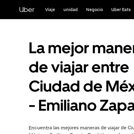
Saltar
al
Uber
Viaje
unidad
Negocio
Uber Eats
contenido
principal
La mejor mane
de viajar entre
Ciudad de Méx
- Emiliano Zap
Encuentra las mejores maneras de viajar de C