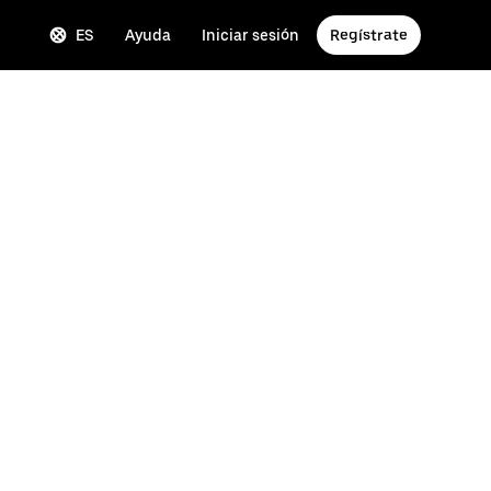
ES
Ayuda
Iniciar sesión
Regístrate