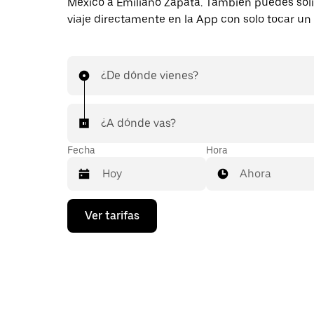
México a Emiliano Zapata. También puedes soli
viaje directamente en la App con solo tocar un
¿De dónde vienes?
¿A dónde vas?
Fecha
Hora
Ahora
Presiona
Ver tarifas
la
flecha
hacia
abajo
para
interactuar
con
el