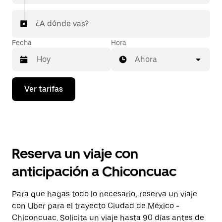
¿A dónde vas?
Fecha
Hora
Ahora
Presiona
Ver tarifas
la
flecha
hacia
abajo
para
interactuar
con
Reserva un viaje con
el
calendario
anticipación a Chiconcuac
y
selecciona
una
Para que hagas todo lo necesario, reserva un viaje
fecha.
con Uber para el trayecto Ciudad de México -
Presiona
la
Chiconcuac. Solicita un viaje hasta 90 días antes de