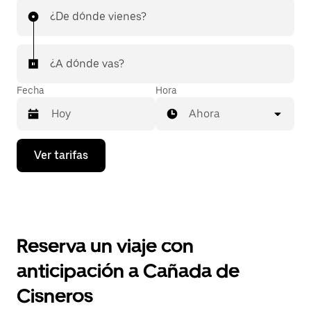
¿De dónde vienes?
¿A dónde vas?
Fecha
Hora
Ahora
Presiona
Ver tarifas
la
flecha
hacia
abajo
para
interactuar
con
Reserva un viaje con
el
calendario
anticipación a Cañada de
y
selecciona
Cisneros
una
fecha.