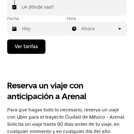
¿A dónde vas?
Fecha
Hora
Ahora
Presiona
Ver tarifas
la
flecha
hacia
abajo
para
interactuar
con
Reserva un viaje con
el
calendario
anticipación a Arenal
y
selecciona
una
Para que hagas todo lo necesario, reserva un viaje
fecha.
con Uber para el trayecto Ciudad de México - Arenal.
Presiona
la
Solicita un viaje hasta 90 días antes de tu viaje, en
tecla Esc
cualquier momento y en cualquier día del año.