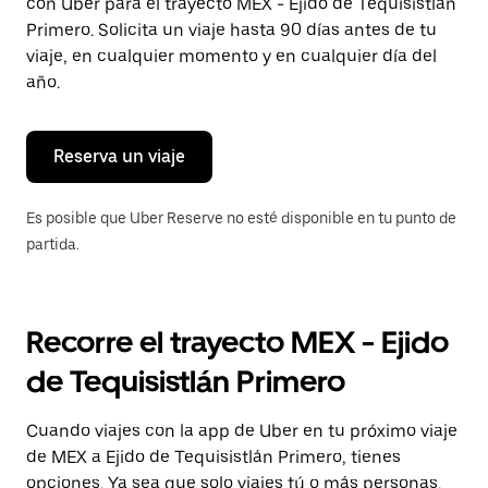
con Uber para el trayecto MEX - Ejido de Tequisistlán
tecla Esc
para
Primero. Solicita un viaje hasta 90 días antes de tu
cerrar
viaje, en cualquier momento y en cualquier día del
el
año.
calendario.
Reserva un viaje
Es posible que Uber Reserve no esté disponible en tu punto de
partida.
Recorre el trayecto MEX - Ejido
de Tequisistlán Primero
Cuando viajes con la app de Uber en tu próximo viaje
de MEX a Ejido de Tequisistlán Primero, tienes
opciones. Ya sea que solo viajes tú o más personas,