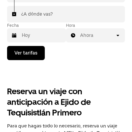
¿A dónde vas?
Fecha
Hora
Ahora
Presiona
Ver tarifas
la
flecha
hacia
abajo
para
interactuar
con
Reserva un viaje con
el
calendario
anticipación a Ejido de
y
selecciona
Tequisistlán Primero
una
fecha.
Presiona
Para que hagas todo lo necesario, reserva un viaje
la