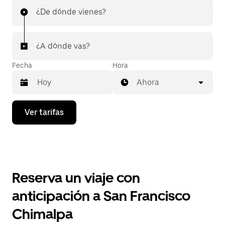
¿De dónde vienes?
¿A dónde vas?
Fecha
Hora
Ahora
Presiona
Ver tarifas
la
flecha
hacia
abajo
para
interactuar
con
Reserva un viaje con
el
calendario
anticipación a San Francisco
y
selecciona
Chimalpa
una
fecha.