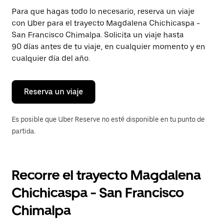
Presiona
Para que hagas todo lo necesario, reserva un viaje
la
con Uber para el trayecto Magdalena Chichicaspa -
tecla Esc
para
San Francisco Chimalpa. Solicita un viaje hasta
cerrar
90 días antes de tu viaje, en cualquier momento y en
el
cualquier día del año.
calendario.
Reserva un viaje
Es posible que Uber Reserve no esté disponible en tu punto de
partida.
Recorre el trayecto Magdalena
Chichicaspa - San Francisco
Chimalpa