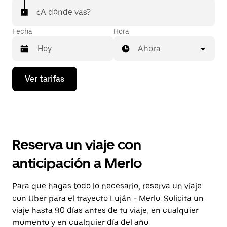
¿A dónde vas?
Fecha
Hora
Ahora
Presiona
Ver tarifas
la
flecha
hacia
abajo
para
interactuar
con
Reserva un viaje con
el
calendario
anticipación a Merlo
y
selecciona
una
Para que hagas todo lo necesario, reserva un viaje
fecha.
con Uber para el trayecto Luján - Merlo. Solicita un
Presiona
la
viaje hasta 90 días antes de tu viaje, en cualquier
tecla Esc
momento y en cualquier día del año.