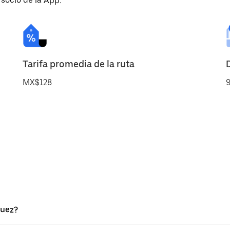
 socio de la App.
Tarifa promedia de la ruta
MX$128
9
guez?