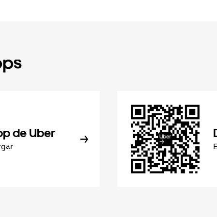
pps
pp de Uber
rgar