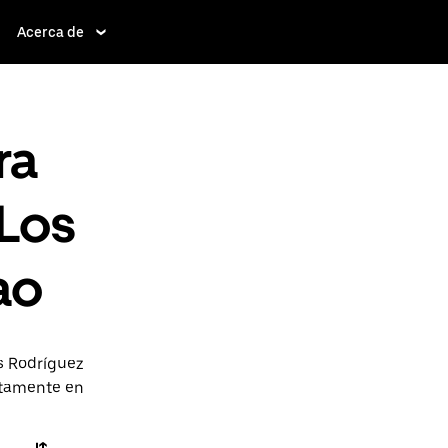
Acerca de
ra
 Los
ao
s Rodríguez
ectamente en