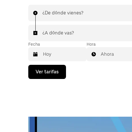
¿De dónde vienes?
¿A dónde vas?
Fecha
Hora
Ahora
Presiona
Ver tarifas
la
flecha
hacia
abajo
para
interactuar
con
el
calendario
y
selecciona