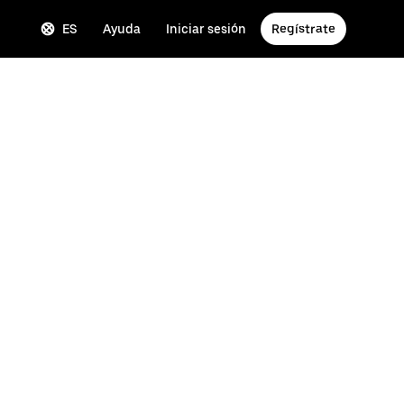
ES
Ayuda
Iniciar sesión
Regístrate