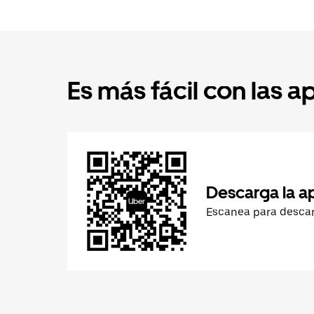
Es más fácil con las a
Descarga la a
Escanea para desca