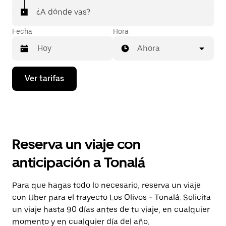
¿A dónde vas?
Fecha
Hora
Ahora
Presiona
Ver tarifas
la
flecha
hacia
abajo
para
interactuar
con
Reserva un viaje con
el
calendario
anticipación a Tonalá
y
selecciona
una
Para que hagas todo lo necesario, reserva un viaje
fecha.
con Uber para el trayecto Los Olivos - Tonalá. Solicita
Presiona
la
un viaje hasta 90 días antes de tu viaje, en cualquier
tecla Esc
momento y en cualquier día del año.