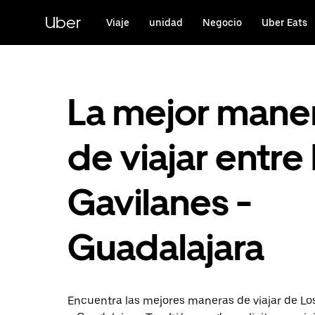
Saltar
al
Uber
Viaje
unidad
Negocio
Uber Eats
contenido
principal
La mejor mane
de viajar entre
Gavilanes -
Guadalajara
Encuentra las mejores maneras de viajar de Lo