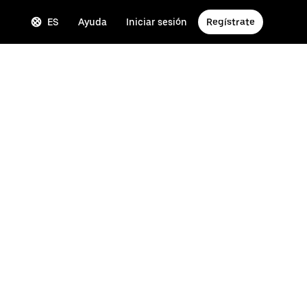
ES
Ayuda
Iniciar sesión
Regístrate