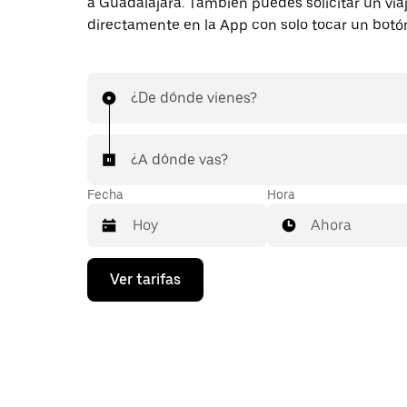
a Guadalajara. También puedes solicitar un via
directamente en la App con solo tocar un botó
¿De dónde vienes?
¿A dónde vas?
Fecha
Hora
Ahora
Presiona
Ver tarifas
la
flecha
hacia
abajo
para
interactuar
con
el