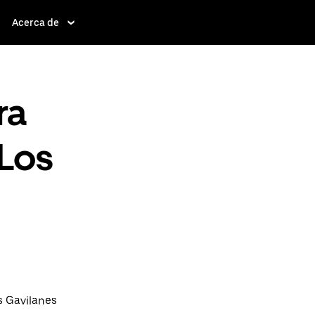
Acerca de
ra
 Los
s Gavilanes