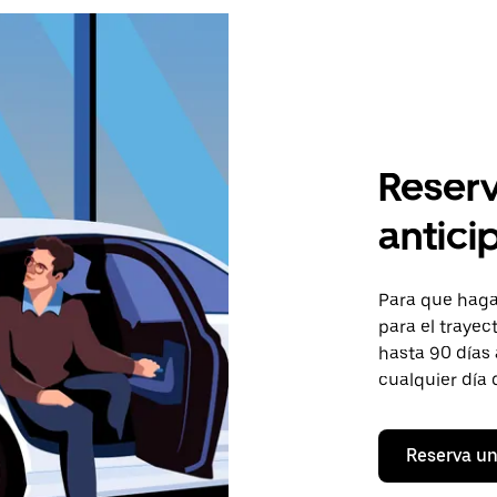
Reserv
antici
Para que hagas
para el trayec
hasta 90 días 
cualquier día 
Reserva un