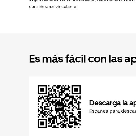
considerarse vinculante.
Es más fácil con las a
Descarga la a
Escanea para desca