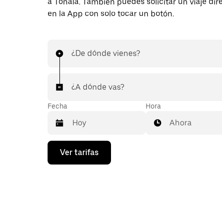
a Tonalá. También puedes solicitar un viaje di
en la App con solo tocar un botón.
¿De dónde vienes?
¿A dónde vas?
Fecha
Hora
Ahora
Presiona
Ver tarifas
la
flecha
hacia
abajo
para
interactuar
con
el