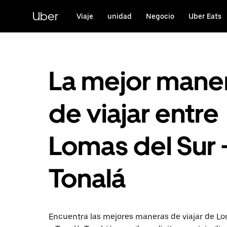
Saltar
al
Uber
Viaje
unidad
Negocio
Uber Eats
contenido
principal
La mejor mane
de viajar entre
Lomas del Sur 
Tonalá
Encuentra las mejores maneras de viajar de Lo