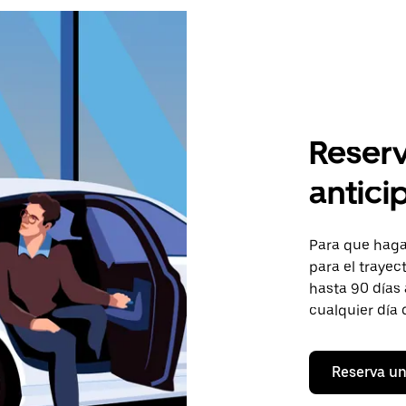
Reserv
antici
Para que hagas
para el trayec
hasta 90 días 
cualquier día 
Reserva un