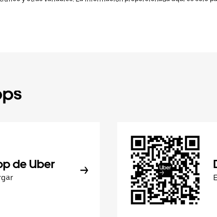
pps
pp de Uber
rgar