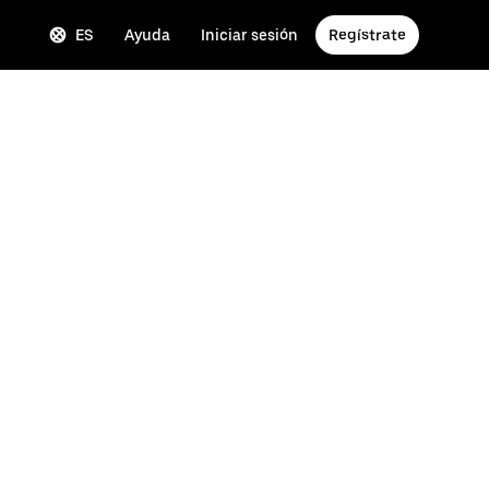
ES
Ayuda
Iniciar sesión
Regístrate